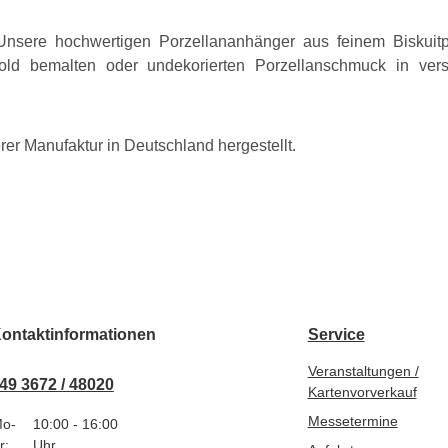
. Unsere hochwertigen Porzellananhänger aus feinem Biskuit
 Gold bemalten oder undekorierten Porzellanschmuck in v
rer Manufaktur in Deutschland hergestellt.
ontaktinformationen
Service
Veranstaltungen /
49 3672 / 48020
Kartenvorverkauf
Messetermine
o-
10:00 - 16:00
r:
Uhr