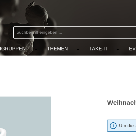
NGRUPPEN
THEMEN
TAKE-IT
EV
 der Kategorie MARKEN
chließe das Dropdown der Kategorie KÜNSTLER
Öffne oder Schließe das Dropdown der Kat
Öffne oder Schließe das D
Öffne od
Weihnach
Um diese