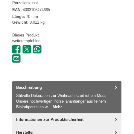
Porzellankunst
EAN:
4003106474665
Länge:
70 mm
Gewicht:
0,012 kg
Dieses Produkt
weiterempfehlen:
Beschreibung
Stilvolle Dekoration zur Weihnachtszeit ist ein Muss.
Unsere hochwertigen Porzellananhänger aus feinem
Biskuitporzellan w…
Mehr
Informationen zur Produktsicherheit
Hersteller