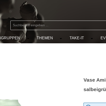
NGRUPPEN
THEMEN
TAKE-IT
EV
 der Kategorie MARKEN
chließe das Dropdown der Kategorie KÜNSTLER
Öffne oder Schließe das Dropdown der Kat
Öffne oder Schließe das D
Öffne od
Vase Ami
salbeigr