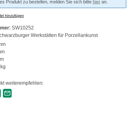
s Produkt zu bestellen, melden Sie sich bitte
hier
an.
tel hinzufügen
mer:
SW10252
chwarzburger Werkstätten für Porzellankunst
mm
mm
mm
 kg
kt weiterempfehlen: