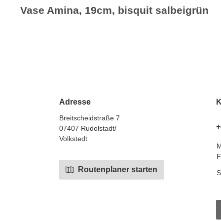
Vase Amina, 19cm, bisquit salbeigrün
Adresse
K
Breitscheidstraße 7
+
07407 Rudolstadt/
Volkstedt
M
F
Routenplaner starten
S