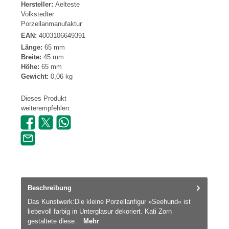
Hersteller:
Aelteste
Volkstedter
Porzellanmanufaktur
EAN:
4003106649391
Länge:
65 mm
Breite:
45 mm
Höhe:
65 mm
Gewicht:
0,06 kg
Dieses Produkt
weiterempfehlen:
Beschreibung
Das Kunstwerk:Die kleine Porzellanfigur »Seehund« ist
liebevoll farbig in Unterglasur dekoriert. Kati Zorn
gestaltete diese…
Mehr