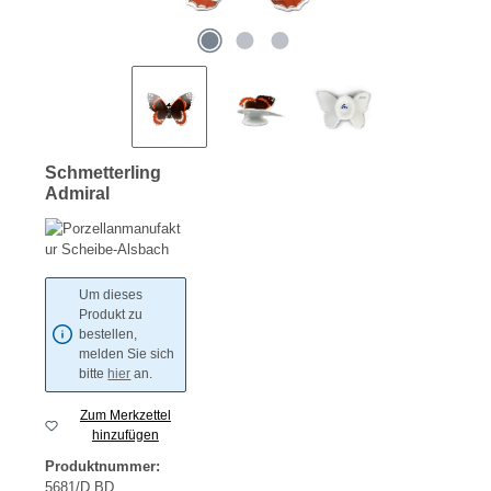
Schmetterling
Admiral
Um dieses
Produkt zu
bestellen,
melden Sie sich
bitte
hier
an.
Zum Merkzettel
hinzufügen
Produktnummer:
5681/D BD