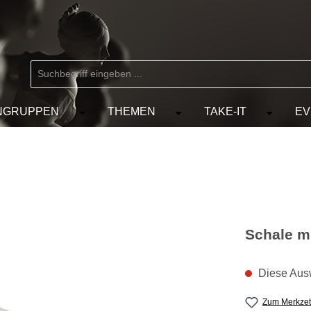
NGRUPPEN
THEMEN
TAKE-IT
EV
 der Kategorie MARKEN
chließe das Dropdown der Kategorie KÜNSTLER
Öffne oder Schließe das Dropdown der Kat
Öffne oder Schließe das D
Öffne od
Schale mi
Diese Ausw
Zum Merkzet