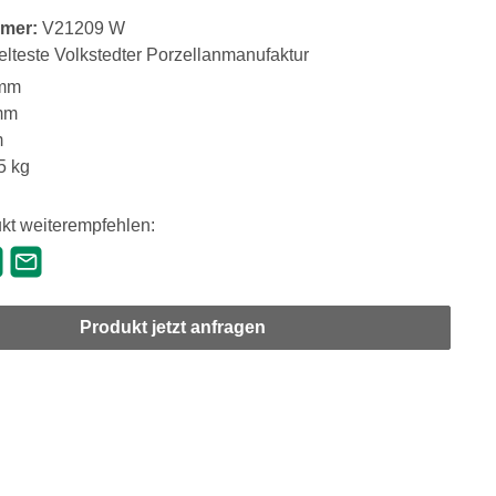
mer:
V21209 W
elteste Volkstedter Porzellanmanufaktur
mm
mm
m
5 kg
kt weiterempfehlen:
Produkt jetzt anfragen