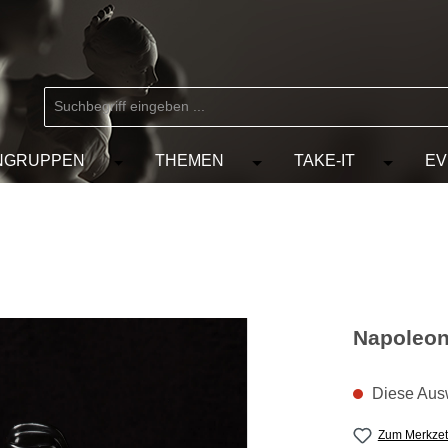
NGRUPPEN
THEMEN
TAKE-IT
EV
 der Kategorie MARKEN
chließe das Dropdown der Kategorie KÜNSTLER
Öffne oder Schließe das Dropdown der Kat
Öffne oder Schließe das D
Öffne od
Napoleon
Diese Ausw
Zum Merkzet