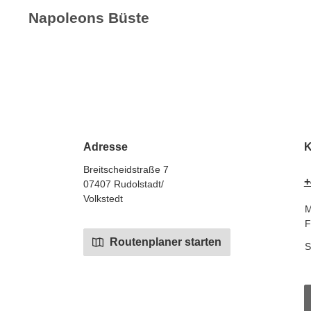
Napoleons Büste
Adresse
K
Breitscheidstraße 7
+
07407 Rudolstadt/
Volkstedt
M
F
Routenplaner starten
S