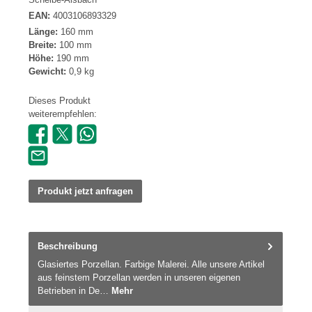
EAN:
4003106893329
Länge:
160 mm
Breite:
100 mm
Höhe:
190 mm
Gewicht:
0,9 kg
Dieses Produkt
weiterempfehlen:
Produkt jetzt anfragen
Beschreibung
Glasiertes Porzellan. Farbige Malerei. Alle unsere Artikel
aus feinstem Porzellan werden in unseren eigenen
Betrieben in De…
Mehr