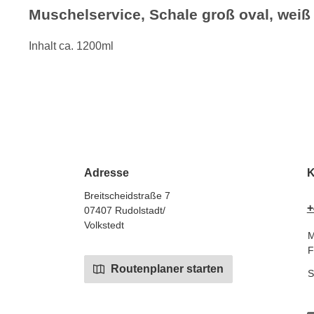
Muschelservice, Schale groß oval, weiß 
Inhalt ca. 1200ml
Adresse
K
Breitscheidstraße 7
+
07407 Rudolstadt/
Volkstedt
M
F
Routenplaner starten
S