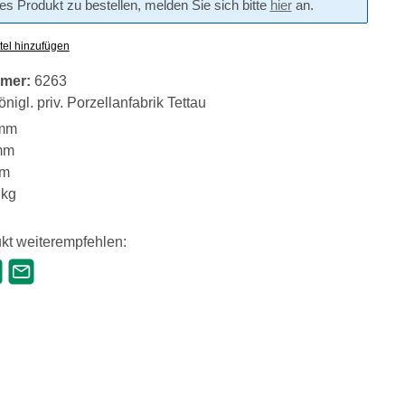
s Produkt zu bestellen, melden Sie sich bitte
hier
an.
tel hinzufügen
mer:
6263
nigl. priv. Porzellanfabrik Tettau
mm
mm
mm
 kg
kt weiterempfehlen: