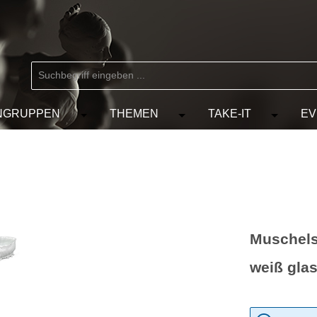
NGRUPPEN
THEMEN
TAKE-IT
EV
 der Kategorie MARKEN
chließe das Dropdown der Kategorie KÜNSTLER
Öffne oder Schließe das Dropdown der Kat
Öffne oder Schließe das D
Öffne od
Muschelse
weiß glas