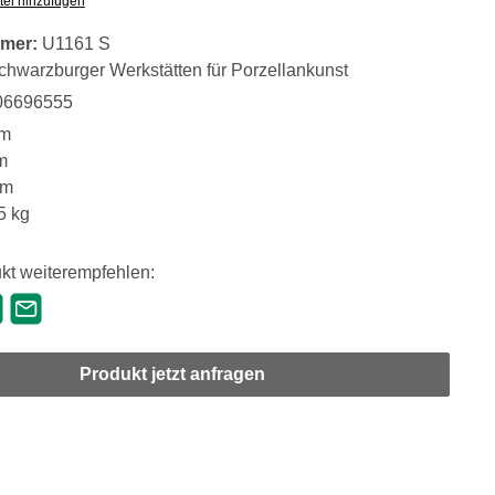
tel hinzufügen
mer:
U1161 S
chwarzburger Werkstätten für Porzellankunst
06696555
m
m
mm
5 kg
kt weiterempfehlen:
Produkt jetzt anfragen