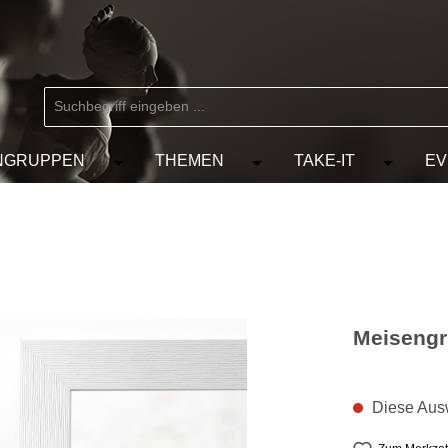
NGRUPPEN
THEMEN
TAKE-IT
EV
 der Kategorie MARKEN
chließe das Dropdown der Kategorie KÜNSTLER
Öffne oder Schließe das Dropdown der Kat
Öffne oder Schließe das D
Öffne od
Meiseng
Diese Ausw