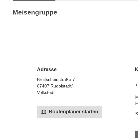
Meisengruppe
Adresse
K
Breitscheidstraße 7
+
07407 Rudolstadt/
Volkstedt
M
F
Routenplaner starten
S