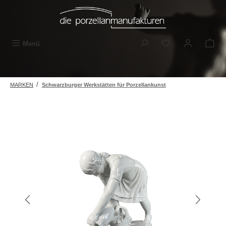
Zum Hauptinhalt springen
Du hast 0 Produkt
Menü
/
MARKEN
Schwarzburger Werkstätten für Porzellankunst
Bildergalerie überspringen