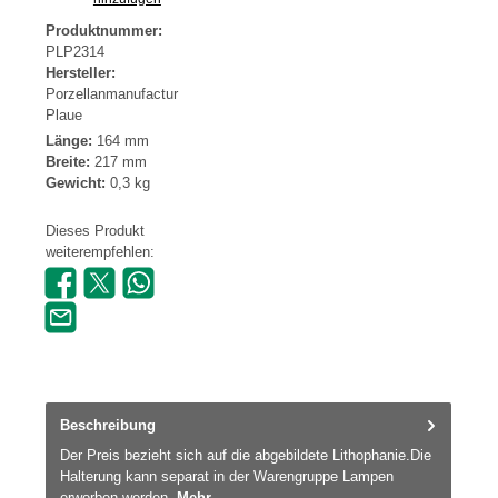
Produktnummer:
PLP2314
Hersteller:
Porzellanmanufactur
Plaue
Länge:
164 mm
Breite:
217 mm
Gewicht:
0,3 kg
Dieses Produkt
weiterempfehlen:
Beschreibung
Der Preis bezieht sich auf die abgebildete Lithophanie.Die
Halterung kann separat in der Warengruppe Lampen
erworben werden.
Mehr