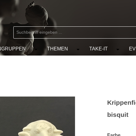
NGRUPPEN
THEMEN
TAKE-IT
EV
 der Kategorie MARKEN
chließe das Dropdown der Kategorie KÜNSTLER
Öffne oder Schließe das Dropdown der Kat
Öffne oder Schließe das D
Öffne od
Krippenfi
bisquit
auswä
Farbe