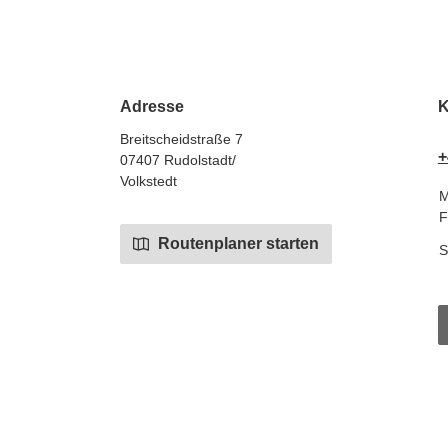
Adresse
K
Breitscheidstraße 7
+
07407 Rudolstadt/
Volkstedt
M
F
Routenplaner starten
S