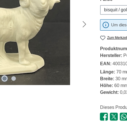
bisquit / go
Um diese
Zum Merkzet
Produktnum
Hersteller:
P
EAN:
40031
Länge:
70 m
Breite:
30 m
Höhe:
60 m
Gewicht:
0,0
Dieses Produ