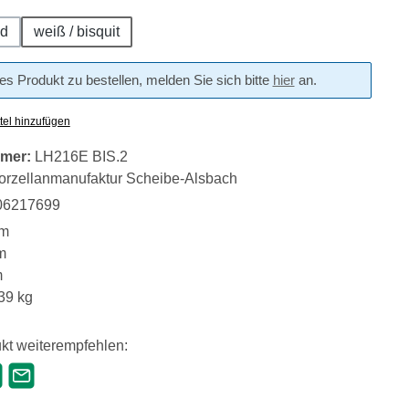
ld
weiß / bisquit
s Produkt zu bestellen, melden Sie sich bitte
hier
an.
tel hinzufügen
mer:
LH216E BIS.2
orzellanmanufaktur Scheibe-Alsbach
06217699
m
m
m
39 kg
kt weiterempfehlen: