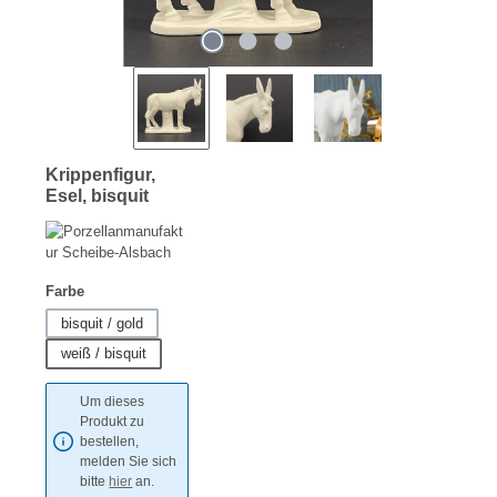
Krippenfigur,
Esel, bisquit
auswählen
Farbe
bisquit / gold
weiß / bisquit
Um dieses
Produkt zu
bestellen,
melden Sie sich
bitte
hier
an.