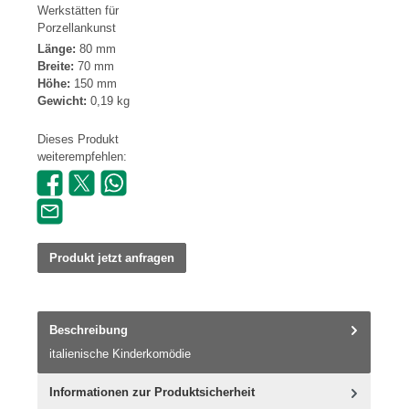
Werkstätten für
Porzellankunst
Länge:
80 mm
Breite:
70 mm
Höhe:
150 mm
Gewicht:
0,19 kg
Dieses Produkt
weiterempfehlen:
Produkt jetzt anfragen
Beschreibung
italienische Kinderkomödie
Informationen zur Produktsicherheit