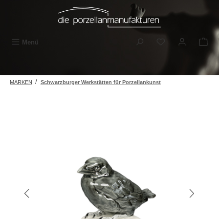
Zum Hauptinhalt springen
Du hast 0 Produkt
Menü
/
MARKEN
Schwarzburger Werkstätten für Porzellankunst
Bildergalerie überspringen