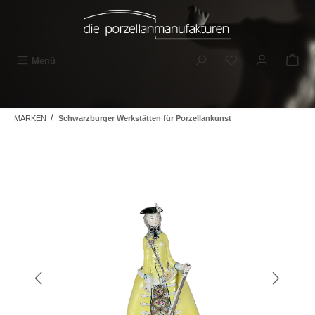
Zum Hauptinhalt springen
Du hast 0 Produkt
Menü
/
MARKEN
Schwarzburger Werkstätten für Porzellankunst
Bildergalerie überspringen