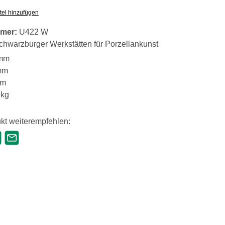
tel hinzufügen
mer:
U422 W
chwarzburger Werkstätten für Porzellankunst
mm
mm
mm
 kg
kt weiterempfehlen: