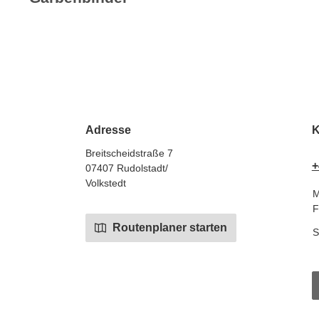
Adresse
K
Breitscheidstraße 7
+
07407 Rudolstadt/
Volkstedt
M
F
Routenplaner starten
S