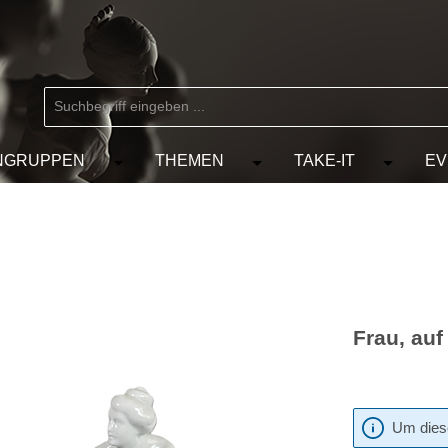
NGRUPPEN
THEMEN
TAKE-IT
EV
 der Kategorie MARKEN
chließe das Dropdown der Kategorie KÜNSTLER
Öffne oder Schließe das Dropdown der Kat
Öffne oder Schließe das D
Öffne od
Frau, auf
Um diese