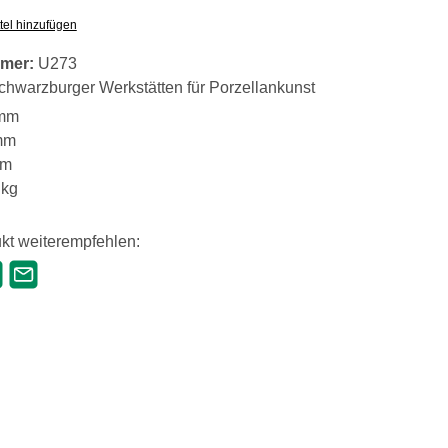
tel hinzufügen
mer:
U273
chwarzburger Werkstätten für Porzellankunst
mm
mm
mm
 kg
kt weiterempfehlen: