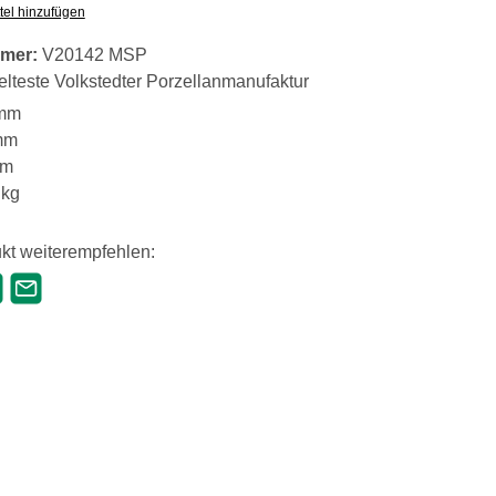
tel hinzufügen
mer:
V20142 MSP
elteste Volkstedter Porzellanmanufaktur
mm
mm
mm
 kg
kt weiterempfehlen: