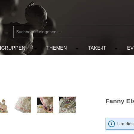
NGRUPPEN
THEMEN
TAKE-IT
EV
 der Kategorie MARKEN
chließe das Dropdown der Kategorie KÜNSTLER
Öffne oder Schließe das Dropdown der Kat
Öffne oder Schließe das D
Öffne od
Fanny El
Um diese