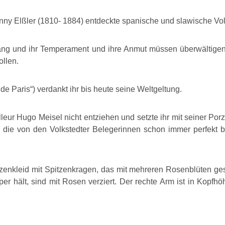
anny Elßler (1810- 1884) entdeckte spanische und slawische V
hwang und ihr Temperament und ihre Anmut müssen überwältige
ollen.
e Paris“) verdankt ihr bis heute seine Weltgeltung.
leur Hugo Meisel nicht entziehen und setzte ihr mit seiner Po
g, die von den Volkstedter Belegerinnen schon immer perfekt 
pitzenkleid mit Spitzenkragen, das mit mehreren Rosenblüten 
er hält, sind mit Rosen verziert. Der rechte Arm ist in Kopfhö