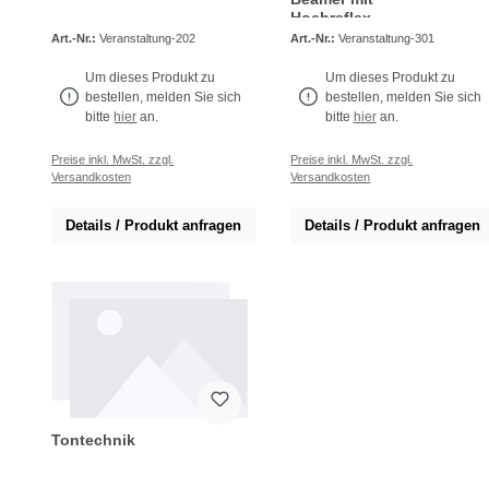
Hochreflex-
Leinwand
Art.-Nr.:
Veranstaltung-202
Art.-Nr.:
Veranstaltung-301
Um dieses Produkt zu
Um dieses Produkt zu
bestellen, melden Sie sich
bestellen, melden Sie sich
bitte
hier
an.
bitte
hier
an.
Preise inkl. MwSt. zzgl.
Preise inkl. MwSt. zzgl.
Versandkosten
Versandkosten
Details / Produkt anfragen
Details / Produkt anfragen
Tontechnik