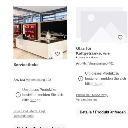
Glas für
Kaltgetränke, wie
Limonaden
Perlgetränke
Art.-Nr.:
Veranstaltung-401
Servicetheke
Weine
Um dieses Produkt zu
bestellen, melden Sie sich
Art.-Nr.:
Veranstaltung-103
bitte
hier
an.
Um dieses Produkt zu
bestellen, melden Sie sich
Preise inkl. MwSt. zzgl.
Versandkosten
bitte
hier
an.
Preise inkl. MwSt. zzgl.
Details / Produkt anfragen
Versandkosten