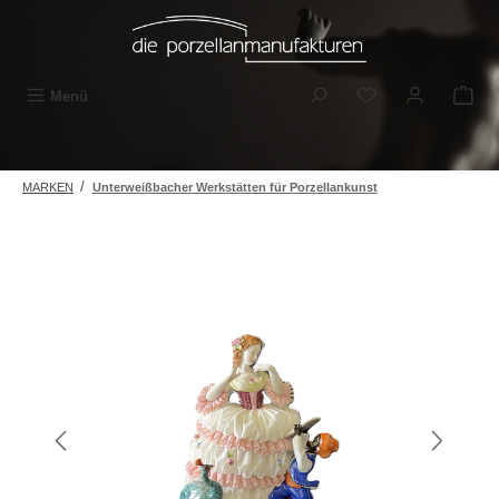
Zum Hauptinhalt springen
Du hast 0 Produkt
Menü
/
MARKEN
Unterweißbacher Werkstätten für Porzellankunst
Bildergalerie überspringen