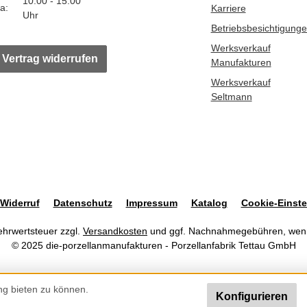
10:00 - 15:00
a:
Karriere
Uhr
Betriebsbesichtigung
Werksverkauf
Vertrag widerrufen
Manufakturen
Werksverkauf
Seltmann
Widerruf
Datenschutz
Impressum
Katalog
Cookie-Einste
Mehrwertsteuer zzgl.
Versandkosten
und ggf. Nachnahmegebühren, wenn
© 2025 die-porzellanmanufakturen - Porzellanfabrik Tettau GmbH
ng bieten zu können.
Konfigurieren