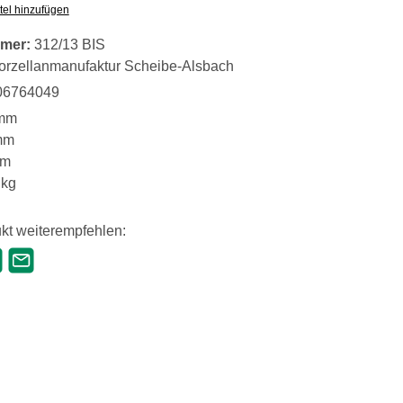
tel hinzufügen
mer:
312/13 BIS
orzellanmanufaktur Scheibe-Alsbach
06764049
mm
mm
mm
 kg
kt weiterempfehlen: