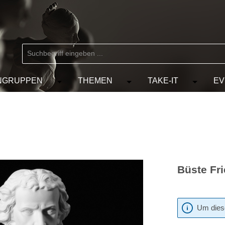
NGRUPPEN
THEMEN
TAKE-IT
EV
 der Kategorie MARKEN
chließe das Dropdown der Kategorie KÜNSTLER
Öffne oder Schließe das Dropdown der Kat
Öffne oder Schließe das D
Öffne od
Büste Fri
Um diese