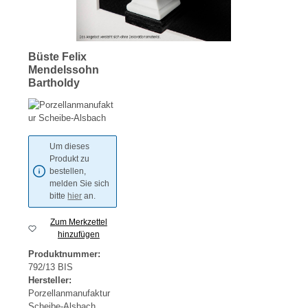
Büste Felix
Mendelssohn
Bartholdy
Um dieses
Produkt zu
bestellen,
melden Sie sich
bitte
hier
an.
Zum Merkzettel
hinzufügen
Produktnummer:
792/13 BIS
Hersteller:
Porzellanmanufaktur
Scheibe-Alsbach