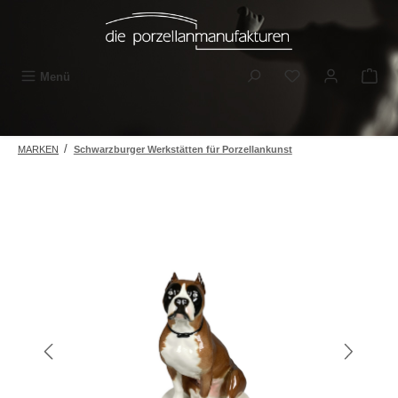
Zum Hauptinhalt springen
Du hast 0 Produkt
Menü
/
MARKEN
Schwarzburger Werkstätten für Porzellankunst
Bildergalerie überspringen