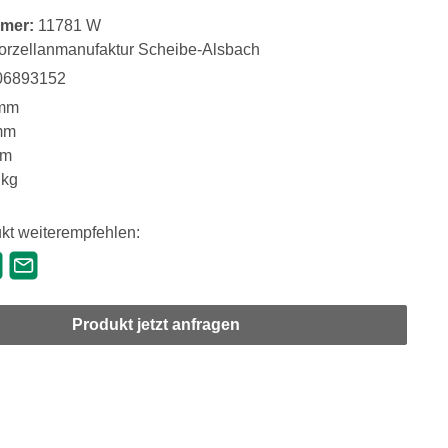
mer:
11781 W
orzellanmanufaktur Scheibe-Alsbach
06893152
mm
mm
mm
 kg
kt weiterempfehlen:
Produkt jetzt anfragen