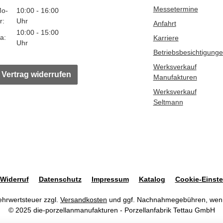
Messetermine
o-
10:00 - 16:00
r:
Uhr
Anfahrt
10:00 - 15:00
a:
Karriere
Uhr
Betriebsbesichtigung
Werksverkauf
Vertrag widerrufen
Manufakturen
Werksverkauf
Seltmann
Widerruf
Datenschutz
Impressum
Katalog
Cookie-Einste
Mehrwertsteuer zzgl.
Versandkosten
und ggf. Nachnahmegebühren, wenn
© 2025 die-porzellanmanufakturen - Porzellanfabrik Tettau GmbH