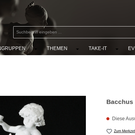
NGRUPPEN
THEMEN
TAKE-IT
EV
 der Kategorie MARKEN
chließe das Dropdown der Kategorie KÜNSTLER
Öffne oder Schließe das Dropdown der Kat
Öffne oder Schließe das D
Öffne od
Bacchus 
Diese Ausw
Zum Merkzet