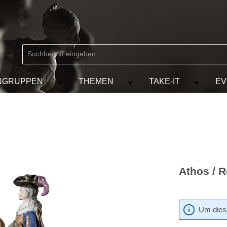
NGRUPPEN
THEMEN
TAKE-IT
EV
 der Kategorie MARKEN
chließe das Dropdown der Kategorie KÜNSTLER
Öffne oder Schließe das Dropdown der Kat
Öffne oder Schließe das D
Öffne od
Athos / R
Um diese