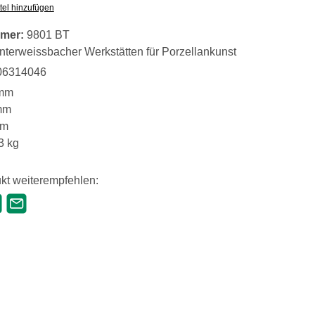
tel hinzufügen
mer:
9801 BT
nterweissbacher Werkstätten für Porzellankunst
06314046
mm
mm
mm
3 kg
kt weiterempfehlen: