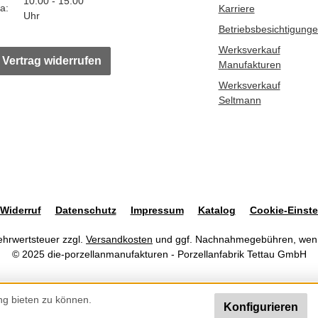
10:00 - 15:00
a:
Karriere
Uhr
Betriebsbesichtigung
Werksverkauf
Vertrag widerrufen
Manufakturen
Werksverkauf
Seltmann
Widerruf
Datenschutz
Impressum
Katalog
Cookie-Einste
Mehrwertsteuer zzgl.
Versandkosten
und ggf. Nachnahmegebühren, wenn
© 2025 die-porzellanmanufakturen - Porzellanfabrik Tettau GmbH
ng bieten zu können.
Konfigurieren